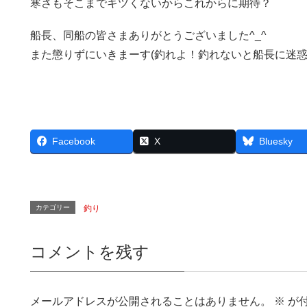
寒さもそこまでキツくないからこれからに期待？
船長、同船の皆さまありがとうございました^_^
また懲りずにいきまーす(釣れよ！釣れないと船長に迷惑
Facebook
X
Bluesky
カテゴリー
釣り
コメントを残す
メールアドレスが公開されることはありません。
※
が