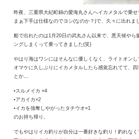
昨夜、三重県大紀町錦の愛海丸さんへイカメタルで乗せ
まぁ下手は仕様なのでヨシ(なのか？)で、久々に出れま
船で出れたのは1月20日の武丸さん以来で、悪天候や
ングしまくって乗ってきました(笑)
やはり海はワシにはそんなに優しくなく、ライトオンし
オマケに久しぶりにイカメタルしたら感覚忘れてて、四
とか…
•スルメイカ ×4
•アカイカ×2
•イカを強奪しやがったタチウオ×1
のお持ち帰り。
でもやはりイカ釣りが自分は一番好きな釣り！釣れなくて